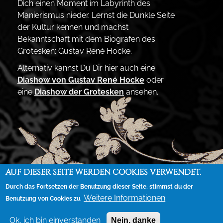
Dich einen Moment im Labyrinth des
Manierismus nieder. Lernst die Dunkle Seite
der Kultur kennen und machst
Bekanntschaft mit dem Biografen des
Grotesken: Gustav René Hocke.
Alternativ kannst Du Dir hier auch eine
Diashow von Gustav René Hocke
oder
eine
Diashow der Grotesken
ansehen.
AUF DIESER SEITE WERDEN COOKIES VERWENDET.
Durch das Fortsetzen der Benutzung dieser Seite, stimmst du der
Weitere Informationen
Benutzung von Cookies zu.
Kontakt
Datenschutzerklärung
Impressum
FUSSZEILE
Ok, ich bin einverstanden
Nein, danke