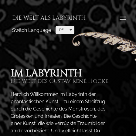
Direkt
zum
To
Inhalt
na
Switch Language
Toggle Dropdown
DE
IM LABYRINTH
Die Welt des Gustav René Hocke
Herzlich Willkommen im Labyrinth der
phantastischen Kunst – zu einem Streifzug
durch die Geschichte des Monströsen, des
Grotesken und Irrealen. Die Geschichte
einer Kunst, die wie verrückte Traumbilder
an dir vorbeizieht. Und vielleicht lässt Du